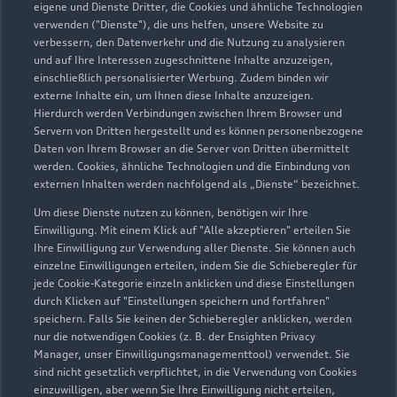
eigene und Dienste Dritter, die Cookies und ähnliche Technologien
verwenden ("Dienste"), die uns helfen, unsere Website zu
Audi Hannover GmbH
verbessern, den Datenverkehr und die Nutzung zu analysieren
und auf Ihre Interessen zugeschnittene Inhalte anzuzeigen,
Autoverkauf
Servicepartner
einschließlich personalisierter Werbung. Zudem binden wir
externe Inhalte ein, um Ihnen diese Inhalte anzuzeigen.
Audi Gebrauchtwagen :plus
e-tron
R8 Verkaufspartner
Hierdurch werden Verbindungen zwischen Ihrem Browser und
Service R8
Audi on Demand
Servern von Dritten hergestellt und es können personenbezogene
Daten von Ihrem Browser an die Server von Dritten übermittelt
werden. Cookies, ähnliche Technologien und die Einbindung von
externen Inhalten werden nachfolgend als „Dienste“ bezeichnet.
Um diese Dienste nutzen zu können, benötigen wir Ihre
Einwilligung. Mit einem Klick auf "Alle akzeptieren" erteilen Sie
Ihre Einwilligung zur Verwendung aller Dienste. Sie können auch
einzelne Einwilligungen erteilen, indem Sie die Schieberegler für
jede Cookie-Kategorie einzeln anklicken und diese Einstellungen
durch Klicken auf "Einstellungen speichern und fortfahren"
speichern. Falls Sie keinen der Schieberegler anklicken, werden
nur die notwendigen Cookies (z. B. der Ensighten Privacy
Manager, unser Einwilligungsmanagementtool) verwendet. Sie
sind nicht gesetzlich verpflichtet, in die Verwendung von Cookies
einzuwilligen, aber wenn Sie Ihre Einwilligung nicht erteilen,