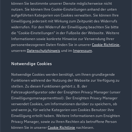
Vahrenwalder Straße 303
können Sie bestimmte unserer Dienste möglicherweise nicht
30179 Hannover
nutzen. Sie können Ihre Cookie-Einstellungen anhand der unten
aufgeführten Kategorien von Cookies verwalten. Sie können Ihre
Einwilligung jederzeit mit Wirkung zum Zeitpunkt des Widerrufs
0511 860560
widerrufen. Für den Widerruf der Einwilligung beachten Sie bitte
die "Cookie-Einstellungen" in der Fußzeile der Webseite. Weitere
info@hannover.audi
Informationen sowie konkrete Hinweise zur Verwendung Ihrer
personenbezogenen Daten finden Sie in unserer
Cookie Richtlinie
,
unserem
Datenschutzhinweis
und im
Impressum
.
Kontaktdaten herunterladen
Notwendige Cookies
Notwendige Cookies werden benötigt, um Ihnen grundlegende
Öffnungszeiten
Funktionen während der Nutzung der Webseite zur Verfügung zu
stellen. Zu diesen Funktionen gehört z. B. der
Fahrzeugkonfigurator oder der Ensighten Privacy Manager (unser
Einwilligungsmanagementtool). Der Ensighten Privacy Manager
Verkauf
verwendet Cookies, um Informationen darüber zu speichern, ob
Geschlossen
,
öffnet am
Samstag 09:00
und wenn ja, für welche Kategorien von Cookies Benutzer ihre
Einwilligung erteilt haben. Weitere Informationen zum Ensighten
Privacy Manager, sowie zu Ihren Rechten als betroffene Person
Service
können Sie in unserer
Cookie Richtlinie
nachlesen.