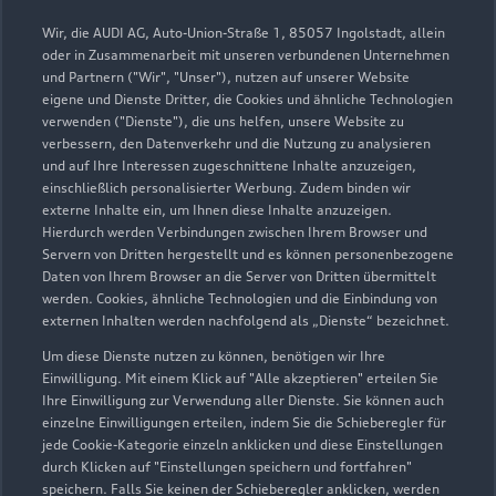
Verkauf
Wir, die AUDI AG, Auto-Union-Straße 1, 85057 Ingolstadt, allein
Geschlossen
,
öffnet am
Montag 09:00
oder in Zusammenarbeit mit unseren verbundenen Unternehmen
und Partnern ("Wir", "Unser"), nutzen auf unserer Website
eigene und Dienste Dritter, die Cookies und ähnliche Technologien
Service
verwenden ("Dienste"), die uns helfen, unsere Website zu
Geschlossen
,
öffnet am
Montag 07:00
verbessern, den Datenverkehr und die Nutzung zu analysieren
und auf Ihre Interessen zugeschnittene Inhalte anzuzeigen,
einschließlich personalisierter Werbung. Zudem binden wir
externe Inhalte ein, um Ihnen diese Inhalte anzuzeigen.
Hierdurch werden Verbindungen zwischen Ihrem Browser und
Servern von Dritten hergestellt und es können personenbezogene
Daten von Ihrem Browser an die Server von Dritten übermittelt
werden. Cookies, ähnliche Technologien und die Einbindung von
externen Inhalten werden nachfolgend als „Dienste“ bezeichnet.
Um diese Dienste nutzen zu können, benötigen wir Ihre
Einwilligung. Mit einem Klick auf "Alle akzeptieren" erteilen Sie
Ihre Einwilligung zur Verwendung aller Dienste. Sie können auch
einzelne Einwilligungen erteilen, indem Sie die Schieberegler für
jede Cookie-Kategorie einzeln anklicken und diese Einstellungen
durch Klicken auf "Einstellungen speichern und fortfahren"
speichern. Falls Sie keinen der Schieberegler anklicken, werden