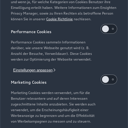
und wenn ja, für welche Kategorien von Cookies Benutzer ihre
Einwilligung erteilt haben. Weitere Informationen zum Ensighten
Modelle
Privacy Manager, sowie zu Ihren Rechten als betroffene Person
können Sie in unserer
Cookie Richtlinie
nachlesen.
Kaufen & leasen
Alle Modelle
Performance Cookies
Modelle vergleichen
Service & Zubehör
Performance Cookies sammeln Informationen
Neuwagensuche
darüber, wie unsere Webseite genutzt wird (z. B.
Elektromodelle
Anzahl der Besuche, Verweildauer). Diese Cookies
Gebrauchtwagensuche
Support
werden zur Optimierung der Webseite verwendet.
Saisonale Angebote
Plug-in-Hybride
Gebrauchtwagen
Einstellungen anpassen
Audi Services
Über Audi
Kundenservice
Finanzierung
Marketing Cookies
Garantie
Händlersuche
Aktionen & Angebote
Unternehmen
Marketing Cookies werden verwendet, um für die
Audi digital services
Benutzer relevantere und auf deren Interessen
Audi Code
Geschäftskunden
Karriere
zugeschnittene Inhalte anzubieten. Sie werden auch
myAudi
verwendet, um die Erscheinungshäufigkeit einer
Häufige Fragen (FAQ)
Investor Relations
Werbeanzeige zu begrenzen und um die Effektivität
© 2026 AUDI AG. Alle Rechte vorbehalten
von Werbekampagnen zu messen und zu steuern.
Audi Online Beratung
Presse & Media Center